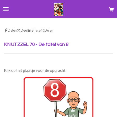
Ga
direct
naar
de
hoofdinhoud
Delen
Deel
Share
Delen
KNUTZZEL 70 - De tafel van 8
Klik op het plaatje voor de opdracht