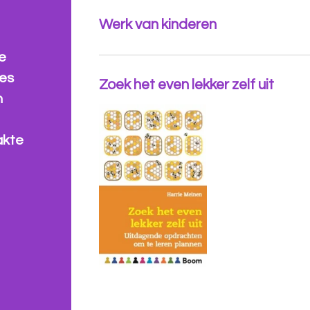
Werk van kinderen
e
jes
Zoek het even lekker zelf uit
n
akte