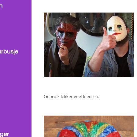
n
arbusje
Gebruik lekker veel kleuren.
nger