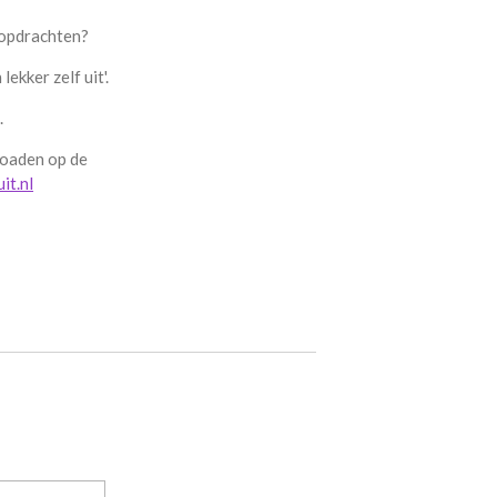
 opdrachten?
ekker zelf uit'.
.
loaden op de
it.nl