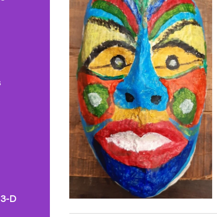
s
 3-D