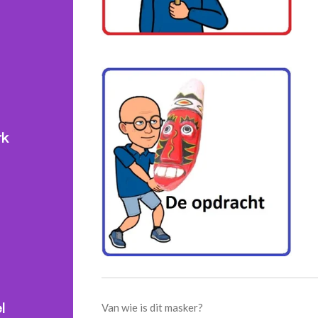
rk
Van wie is dit masker?
l