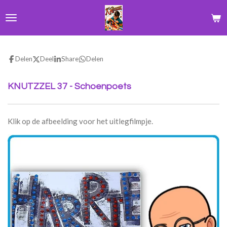
Ga
direct
naar
de
hoofdinhoud
Delen
Deel
Share
Delen
KNUTZZEL 37 - Schoenpoets
Klik op de afbeelding voor het uitlegfilmpje.