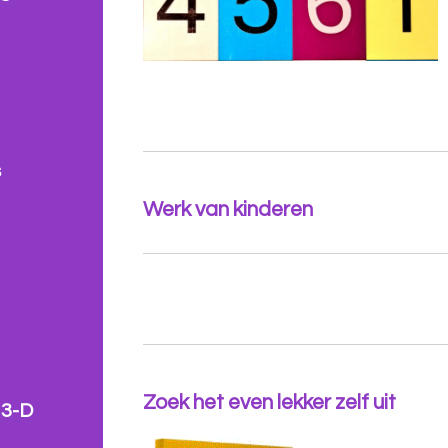
s
Werk van kinderen
Zoek het even lekker zelf uit
 3-D