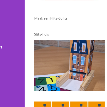
Maak een Flits-Splits
n
Slits-huis
n