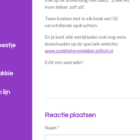
Klik op de afbeelding hiernaast. 'Zoek het
even lekker zelf uit'.
Twee boeken met in elk boek wel 50
verschillende opdrachten.
En je kunt alle werkbladen ook nog eens
downloaden op de speciale website:
eestje
www.zoekhetevenlekkerzelfuit.nl
Echt een aanrader!
akkie
lijn
Reactie plaatsen
Naam *