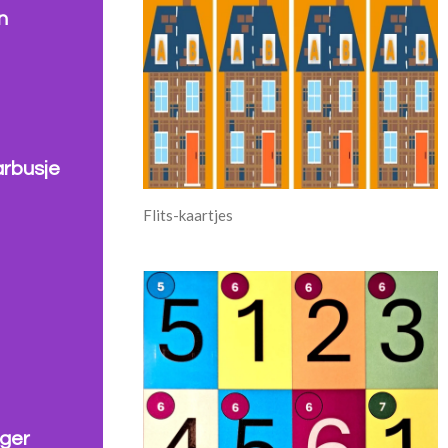
n
arbusje
Flits-kaartjes
nger