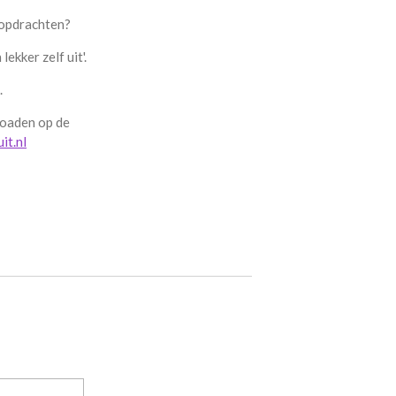
 opdrachten?
ekker zelf uit'.
.
loaden op de
it.nl