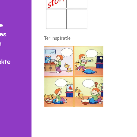
e
jes
Ter inspiratie
n
akte