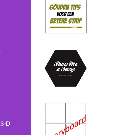
s
 3-D