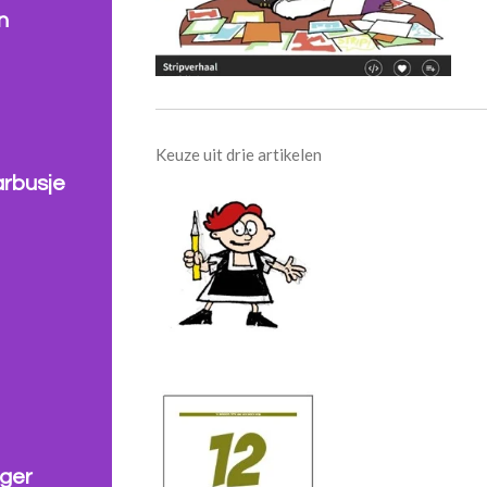
n
Keuze uit drie artikele
arbusje
nger