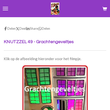
Ga
direct
naar
de
hoofdinhoud
Delen
Deel
Share
Delen
KNUTZZEL 49 - Grachtengeveltjes
Klik op de afbeelding hieronder voor het filmpje.