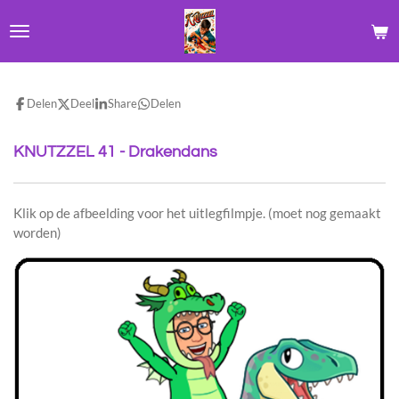
Ga
direct
naar
de
hoofdinhoud
Delen
Deel
Share
Delen
KNUTZZEL 41 - Drakendans
Klik op de afbeelding voor het uitlegfilmpje. (moet nog gemaakt
worden)